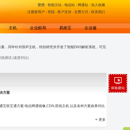
繁體
-
智能主站
-
电信站
-
网通站
-
加入收藏
注册新用户
-
登陆
-
客户支持
-
交费方式
-
联系我们
主机
企业邮局
易推宝
企业服
案，同年针对双IP主机，特别研究并开发了智能DNS解析系统，可完
双线测试 (速度对比)
体验建站
决方案
互联互通方案:电信网通镜像,CDN,双线主机 以及各种方案效果对比.
更多